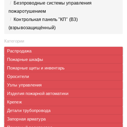
Безпроводные системы управления
пожаротушением
Контрольная панель "КП" (ВЗ)
(взрывозащищённый)
Категории
Распродажа
Пожарные шкафы
Пожарные щиты и инвентарь
Оросители
Узлы управления
Изделия пожарной автоматики
Крепеж
Детали трубопровода
Запорная арматура