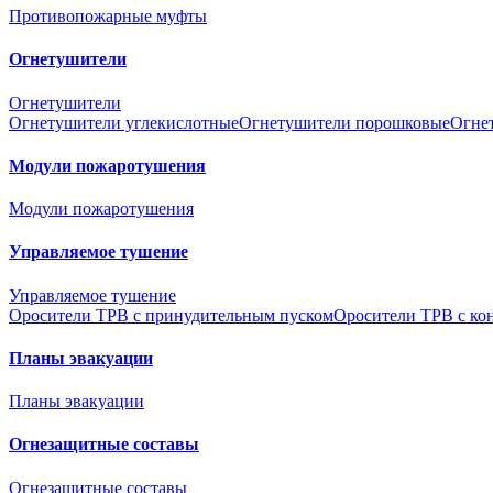
Противопожарные муфты
Огнетушители
Огнетушители
Огнетушители углекислотные
Огнетушители порошковые
Огне
Модули пожаротушения
Модули пожаротушения
Управляемое тушение
Управляемое тушение
Оросители ТРВ с принудительным пуском
Оросители ТРВ с ко
Планы эвакуации
Планы эвакуации
Огнезащитные составы
Огнезащитные составы