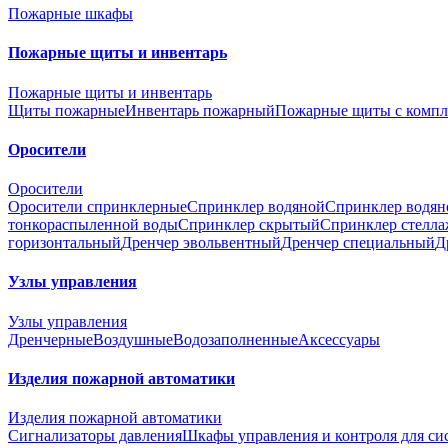
Пожарные шкафы
Пожарные щиты и инвентарь
Пожарные щиты и инвентарь
Щиты пожарные
Инвентарь пожарный
Пожарные щиты с компл
Оросители
Оросители
Оросители спринклерные
Спринклер водяной
Спринклер водян
тонкораспыленной воды
Спринклер скрытый
Спринклер стелл
горизонтальный
Дренчер эвольвентный
Дренчер специальный
Д
Узлы управления
Узлы управления
Дренчерные
Воздушные
Водозаполненные
Аксессуары
Изделия пожарной автоматики
Изделия пожарной автоматики
Сигнализаторы давления
Шкафы управления и контроля для с