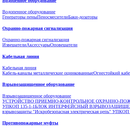
Водопенное оборудование
Водопенное оборудование
Генераторы пены
Пеносмесители
Баки-дозаторы
Охранно-пожарная сигнализация
Охранно-пожарная сигнализация
Извещатели
Аксессуары
Оповещатели
Кабельная линия
Кабельная линия
Кабель-каналы металлические оцинкованные
Огнестойкий кабе
Взрывозащищенное оборудование
Взрывозащищенное оборудование
УСТРОЙСТВО ПРИЕМНО-КОНТРОЛЬНОЕ ОХРАННО-ПОЖ
УПКОП 135-1-1
БЛОК ИНТЕРФЕЙСНЫЙ ВЗРЫВОЗАЩИЩ
взрывозащиты "Искробезопасная электрическая цепь" УПКОП
Противопожарные муфты