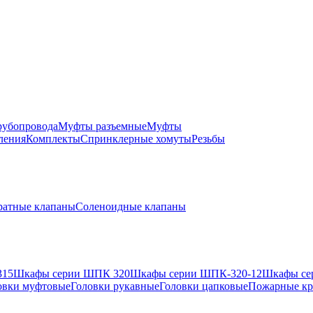
рубопровода
Муфты разъемные
Муфты
ления
Комплекты
Спринклерные хомуты
Резьбы
ратные клапаны
Соленоидные клапаны
315
Шкафы серии ШПК 320
Шкафы серии ШПК-320-12
Шкафы се
овки муфтовые
Головки рукавные
Головки цапковые
Пожарные кр