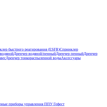
клер быстрого реагирования (ESFR)
Спринклер
 водяной
Дренчер водяной/пенный
Дренчер пенный
Дренчер
авес
Дренчер тонкораспыленной воды
Аксессуары
ные приборы управления ППУ Гефест