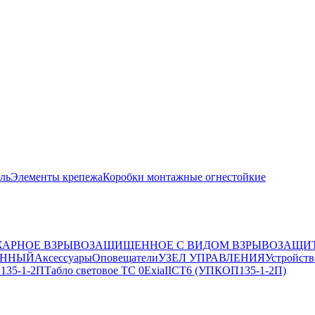
ль
Элементы крепежа
Коробки монтажные огнестойкие
АРНОЕ ВЗРЫВОЗАЩИЩЕННОЕ С ВИДОМ ВЗРЫВОЗАЩИТ
ЕННЫЙ
Аксессуары
Оповещатели
УЗЕЛ УПРАВЛЕНИЯ
Устройств
 135-1-2П
Табло световое ТС 0ExiaIICT6 (УПКОП135-1-2П)