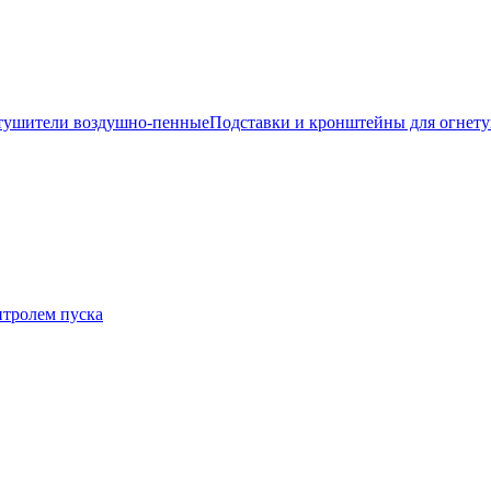
тушители воздушно-пенные
Подставки и кронштейны для огнет
нтролем пуска