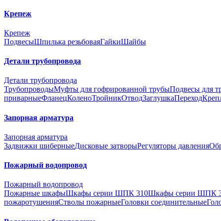
Крепеж
Крепеж
Подвесы
Шпилька резьбовая
Гайки
Шайбы
Детали трубопровода
Детали трубопровода
Трубопроводы
Муфты для гофрированной трубы
Подвесы для т
приварные
Фланец
Колено
Тройник
Отвод
Заглушка
Переход
Креп
Запорная арматура
Запорная арматура
Задвижки шиберные
Дисковые затворы
Регуляторы давления
Об
Пожарный водопровод
Пожарный водопровод
Пожарные шкафы
Шкафы серии ШПК 310
Шкафы серии ШПК 
пожаротушения
Стволы пожарные
Головки соединительные
Гол