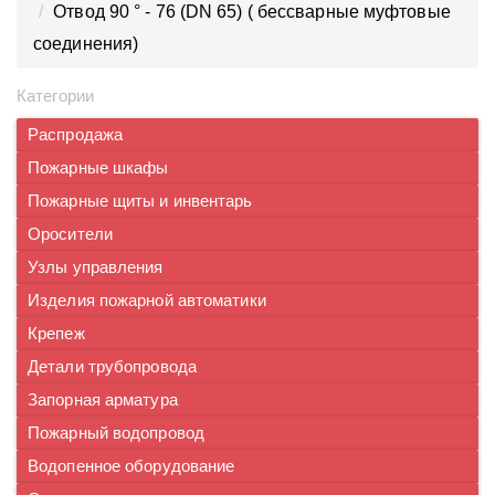
Отвод 90 ° - 76 (DN 65) ( бессварные муфтовые
соединения)
Категории
Распродажа
Пожарные шкафы
Пожарные щиты и инвентарь
Оросители
Узлы управления
Изделия пожарной автоматики
Крепеж
Детали трубопровода
Запорная арматура
Пожарный водопровод
Водопенное оборудование