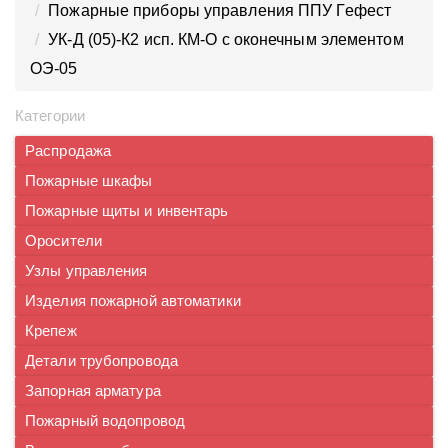
Пожарные приборы управления ППУ Гефест
УК-Д (05)-К2 исп. КМ-О с оконечным элементом
ОЭ-05
Категории
Распродажа
Пожарные шкафы
Пожарные щиты и инвентарь
Оросители
Узлы управления
Изделия пожарной автоматики
Крепеж
Детали трубопровода
Запорная арматура
Пожарный водопровод