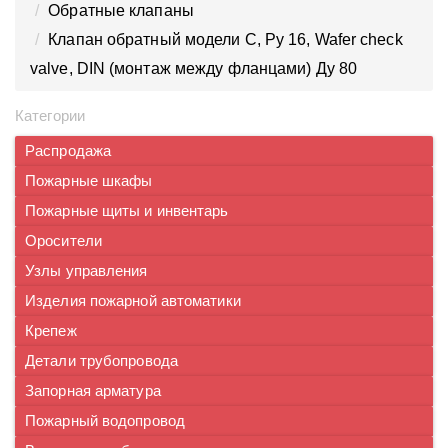
Обратные клапаны
Клапан обратный модели С, Ру 16, Wafer check
valve, DIN (монтаж между фланцами) Ду 80
Категории
Распродажа
Пожарные шкафы
Пожарные щиты и инвентарь
Оросители
Узлы управления
Изделия пожарной автоматики
Крепеж
Детали трубопровода
Запорная арматура
Пожарный водопровод