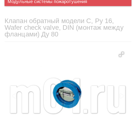
Модульные системы пожаротушения
Клапан обратный модели С, Ру 16,
Wafer check valve, DIN (монтаж между
фланцами) Ду 80