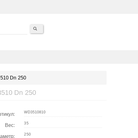
510 Dn 250
3510 Dn 250
тикул:
Вес:
аметр: