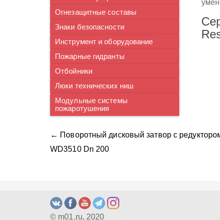
умен
Огнезащитные составы
Сер
Знаки безопасности
Res
Инструмент и оборудование
Пожарные гидранты
Отбойники
Люки технических ниш
Модульные системы
пожаротушения
← Поворотный дисковый затвор с редукторо
WD3510 Dn 200
© m01.ru, 2020