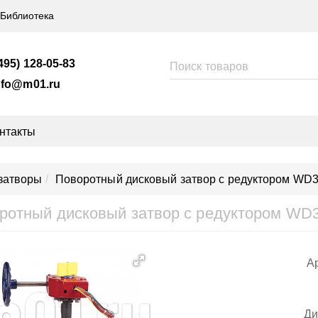
Библиотека
495) 128-05-83
nfo@m01.ru
нтакты
затворы
Поворотный дисковый затвор с редуктором WD3
ротный дисковый затвор с редуктором WD
Ар
Ди