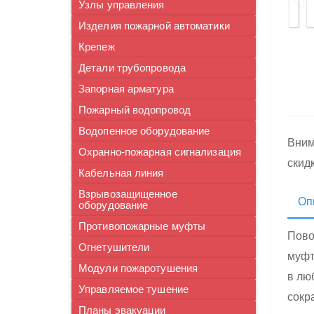
Узлы управления
Изделия пожарной автоматики
Крепеж
Детали трубопровода
Запорная арматура
Пожарный водопровод
Водопенное оборудование
Вним
Охранно-пожарная сигнализация
скид
Кабельная линия
Взрывозащищенное
Оп
оборудование
Противопожарные муфты
Пово
Огнетушители
муфт
Модули пожаротушения
в лю
Управляемое тушение
сокр
Планы эвакуации