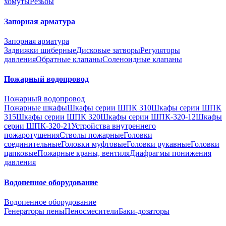
хомуты
Резьбы
Запорная арматура
Запорная арматура
Задвижки шиберные
Дисковые затворы
Регуляторы
давления
Обратные клапаны
Соленоидные клапаны
Пожарный водопровод
Пожарный водопровод
Пожарные шкафы
Шкафы серии ШПК 310
Шкафы серии ШПК
315
Шкафы серии ШПК 320
Шкафы серии ШПК-320-12
Шкафы
серии ШПК-320-21
Устройства внутреннего
пожаротушения
Стволы пожарные
Головки
соединительные
Головки муфтовые
Головки рукавные
Головки
цапковые
Пожарные краны, вентиля
Диафрагмы понижения
давления
Водопенное оборудование
Водопенное оборудование
Генераторы пены
Пеносмесители
Баки-дозаторы