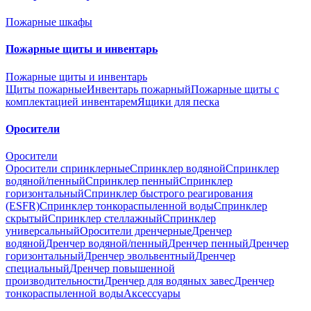
Пожарные шкафы
Пожарные щиты и инвентарь
Пожарные щиты и инвентарь
Щиты пожарные
Инвентарь пожарный
Пожарные щиты с
комплектацией инвентарем
Ящики для песка
Оросители
Оросители
Оросители спринклерные
Спринклер водяной
Спринклер
водяной/пенный
Спринклер пенный
Спринклер
горизонтальный
Спринклер быстрого реагирования
(ESFR)
Спринклер тонкораспыленной воды
Спринклер
скрытый
Спринклер стеллажный
Спринклер
универсальный
Оросители дренчерные
Дренчер
водяной
Дренчер водяной/пенный
Дренчер пенный
Дренчер
горизонтальный
Дренчер эвольвентный
Дренчер
специальный
Дренчер повышенной
производительности
Дренчер для водяных завес
Дренчер
тонкораспыленной воды
Аксессуары