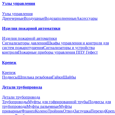
Узлы управления
Узлы управления
Дренчерные
Воздушные
Водозаполненные
Аксессуары
Изделия пожарной автоматики
Изделия пожарной автоматики
Сигнализаторы давления
Шкафы управления и контроля для
систем пожаротушения
Сигнализаторы и устройства
контроля
Пожарные приборы управления ППУ Гефест
Крепеж
Крепеж
Подвесы
Шпилька резьбовая
Гайки
Шайбы
Детали трубопровода
Детали трубопровода
Трубопроводы
Муфты для гофрированной трубы
Подвесы для
трубопровода
Муфты разъемные
Муфты
приварные
Фланец
Колено
Тройник
Отвод
Заглушка
Переход
Креп