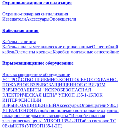
Охранно-пожарная сигнализация
Охранно-пожарная сигнализация
Извещатели
Аксессуары
Оповещатели
Кабельная линия
Кабельная линия
Кабель-каналы металлические оцинкованные
Огнестойкий
кабель
Элементы крепежа
Коробки монтажные огнестойкие
Взрывозащищенное оборудование
Взрывозащищенное оборудование
УСТРОЙСТВО ПРИЕМНО-КОНТРОЛЬНОЕ ОХРАННО-
ПОЖАРНОЕ ВЗРЫВОЗАЩИЩЕННОЕ С ВИДОМ
ВЗРЫВОЗАЩИТЫ "ИСКРОБЕЗОПАСНАЯ
ЭЛЕКТРИЧЕСКАЯ ЦЕПЬ" УПКОП 135-1-1
БЛОК
ИНТЕРФЕЙСНЫЙ
ВЗРЫВОЗАЩИЩЕННЫЙ
Аксессуары
Оповещатели
УЗЕЛ
УПРАВЛЕНИЯ
Устройство приемно-контрольное охранно-
пожарное с видом взрывозащиты "Искробезопасная
электрическая цепь" УПКОП 135-1-2П
Табло световое ТС
0ExiaIICT6 (УПКОП135-1-2П)