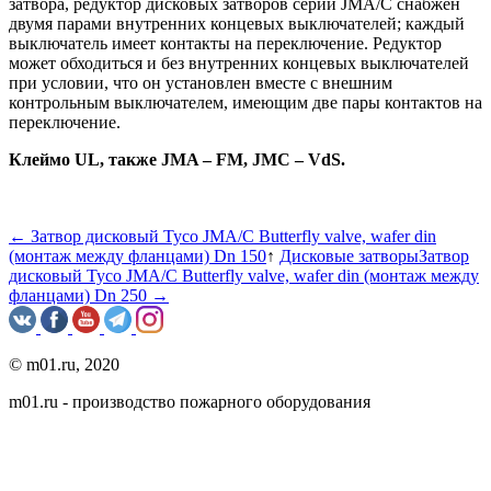
затвора, редуктор дисковых затворов серии JMA/C снабжен
двумя парами внутренних концевых выключателей; каждый
выключатель имеет контакты на переключение. Редуктор
может обходиться и без внутренних концевых выключателей
при условии, что он установлен вместе с внешним
контрольным выключателем, имеющим две пары контактов на
переключение.
Клеймо UL, также JMA – FM, JMC – VdS.
← Затвор дисковый Tyco JMA/C Butterfly valve, wafer din
(монтаж между фланцами) Dn 150
↑
Дисковые затворы
Затвор
дисковый Tyco JMA/C Butterfly valve, wafer din (монтаж между
фланцами) Dn 250 →
© m01.ru, 2020
m01.ru - производство пожарного оборудования