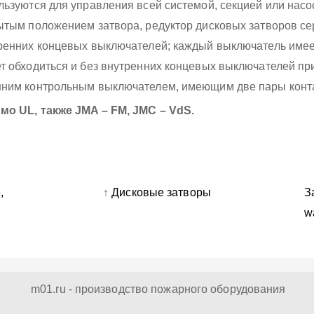
льзуются для управления всей системой, секцией или насо
ытым положением затвора, редуктор дисковых затворов с
ренних концевых выключателей; каждый выключатель имеет
т обходиться и без внутренних концевых выключателей при
ним контрольным выключателем, имеющим две пары конта
мо UL, также JMA – FM, JMC – VdS.
,
↑
Дисковые затворы
З
w
m01.ru - производство пожарного оборудования