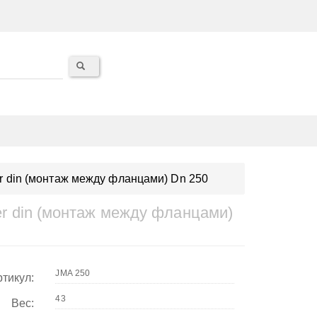
fer din (монтаж между фланцами) Dn 250
fer din (монтаж между фланцами)
тикул:
Вес: