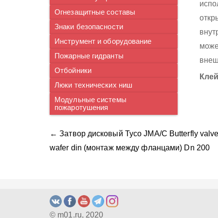
испо
Огнезащитные составы
откр
Знаки безопасности
внут
Инструмент и оборудование
може
Пожарные гидранты
внеш
Отбойники
Клей
Люки технических ниш
Модульные системы
пожаротушения
← Затвор дисковый Tyco JMA/C Butterfly valve
wafer din (монтаж между фланцами) Dn 200
© m01.ru, 2020