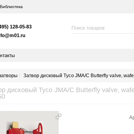
Библиотека
495) 128-05-83
nfo@m01.ru
нтакты
затворы
Затвор дисковый Tyco JMA/C Butterfly valve, wa
ор дисковый Tyco JMA/C Butterfly valve, wa
50
Ар