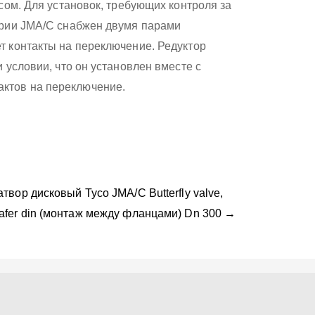
сом. Для установок, требующих контроля за
ерии JMA/C снабжен двумя парами
 контакты на переключение. Редуктор
 условии, что он установлен вместе с
ктов на переключение.
атвор дисковый Tyco JMA/C Butterfly valve,
afer din (монтаж между фланцами) Dn 300 →