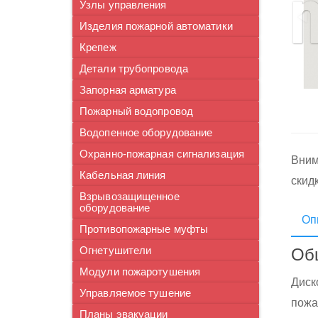
Узлы управления
Изделия пожарной автоматики
Крепеж
Детали трубопровода
Запорная арматура
Пожарный водопровод
Водопенное оборудование
Охранно-пожарная сигнализация
Вним
Кабельная линия
скид
Взрывозащищенное
оборудование
Оп
Противопожарные муфты
Огнетушители
Об
Модули пожаротушения
Диск
Управляемое тушение
пожа
Планы эвакуации