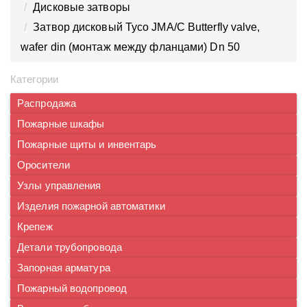
Дисковые затворы
Затвор дисковый Tyco JMA/C Butterfly valve,
wafer din (монтаж между фланцами) Dn 50
Категории
Распродажа
Пожарные шкафы
Пожарные щиты и инвентарь
Оросители
Узлы управления
Изделия пожарной автоматики
Крепеж
Детали трубопровода
Запорная арматура
Пожарный водопровод