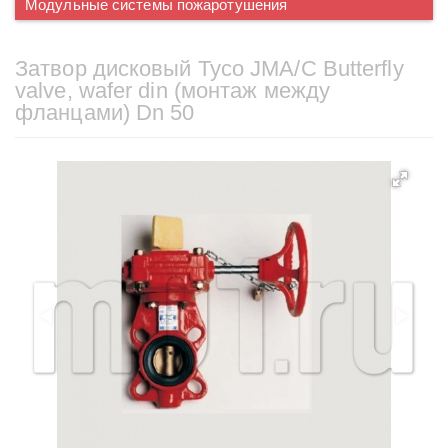
Модульные системы пожаротушения
Затвор дисковый Tyco JMA/C Butterfly
valve, wafer din (монтаж между
фланцами) Dn 50