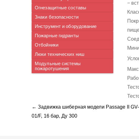
− вс
Огнезащитные составы
Клас
Знаки безопасности
Покр
Инструмент и оборудование
пище
Пожарные гидранты
Соед
Отбойники
Мини
Люки технических ниш
Усло
Модульные системы
пожаротушения
Макс
Рабо
Тест
Тест
← Задвижка шиберная модели Passage II GV
01/F, 16 бар, Ду 300