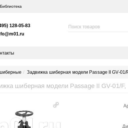
Библиотека
495) 128-05-83
nfo@m01.ru
нтакты
 шиберные
Задвижка шиберная модели Passage II GV-01/F,
ижка шиберная модели Passage II GV-01/F, 
Ар
Ди