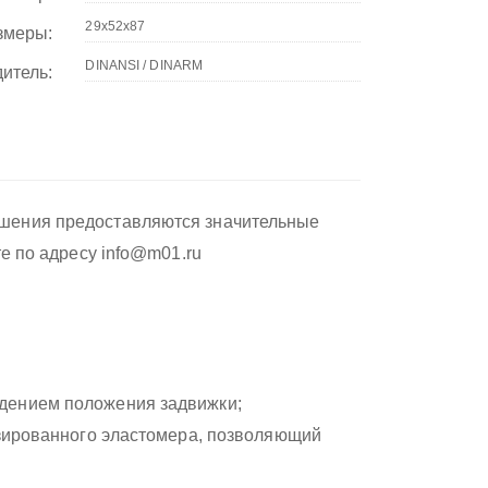
змеры:
итель:
ушения предоставляются значительные
те по адресу info@m01.ru
дением положения задвижки;
изированного эластомера, позволяющий