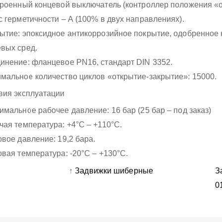
троенный концевой выключатель (контроллер положения «о
с герметичности – А (100% в двух направлениях).
ытие: эпоксидное антикоррозийное покрытие, одобренное 
вых сред.
инение: фланцевое PN16, стандарт DIN 3352.
мальное количество циклов «открытие-закрытие»: 15000.
вия эксплуатации
имальное рабочее давление: 16 бар (25 бар – под заказ)
чая температура: +4°С – +110°С.
овое давление: 19,2 бара.
овая температура: -20°С – +130°С.
-
↑
Задвижки шиберные
З
0