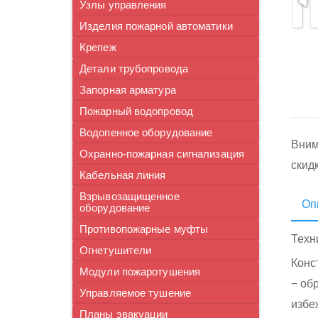
Узлы управления
Изделия пожарной автоматики
Крепеж
Детали трубопровода
Запорная арматура
Пожарный водопровод
Водопенное оборудование
Вним
Охранно-пожарная сигнализация
скид
Кабельная линия
Взрывозащищенное
Оп
оборудование
Противопожарные муфты
Техн
Огнетушители
Конс
Модули пожаротушения
− об
Управляемое тушение
избе
Планы эвакуации