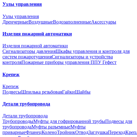
Узлы управления
Узлы управления
Дренчерные
Воздушные
Водозаполненные
Аксессуары
Изделия пожарной автоматики
Изделия пожарной автоматики
Сигнализаторы давления
Шкафы управления и контроля для
систем пожаротушения
Сигнализаторы и устройства
контроля
Пожарные приборы управления ППУ Гефест
Крепеж
Крепеж
Подвесы
Шпилька резьбовая
Гайки
Шайбы
Детали трубопровода
Детали трубопровода
Трубопроводы
Муфты для гофрированной трубы
Подвесы для
трубопровода
Муфты разъемные
Муфты
приварные
Фланец
Колено
Тройник
Отвод
Заглушка
Переход
Креп