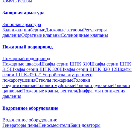
хомуты
Резьбы
Запорная арматура
Запорная арматура
Задвижки шиберные
Дисковые затворы
Регуляторы
давления
Обратные клапаны
Соленоидные клапаны
Пожарный водопровод
Пожарный водопровод
Пожарные шкафы
Шкафы серии ШПК 310
Шкафы серии ШПК
315
Шкафы серии ШПК 320
Шкафы серии ШПК-320-12
Шкафы
серии ШПК-320-21
Устройства внутреннего
пожаротушения
Стволы пожарные
Головки
соединительные
Головки муфтовые
Головки рукавные
Головки
цапковые
Пожарные краны, вентиля
Диафрагмы понижения
давления
Водопенное оборудование
Водопенное оборудование
Генераторы пены
Пеносмесители
Баки-дозаторы