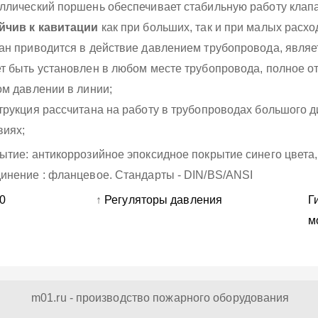
ллический поршень обеспечивает стабильную работу клапа
йчив к кавитации
как при больших, так и при малых расхо
ан приводится в действие давлением трубопровода, явля
т быть установлен в любом месте трубопровода, полное о
ом давлении в линии;
трукция рассчитана на работу в трубопроводах большого 
виях;
ытие: антикоррозийное эпоксидное покрытие синего цвета,
инение : фланцевое. Стандарты - DIN/BS/ANSI
0
↑
Регуляторы давления
Г
м
m01.ru - производство пожарного оборудования