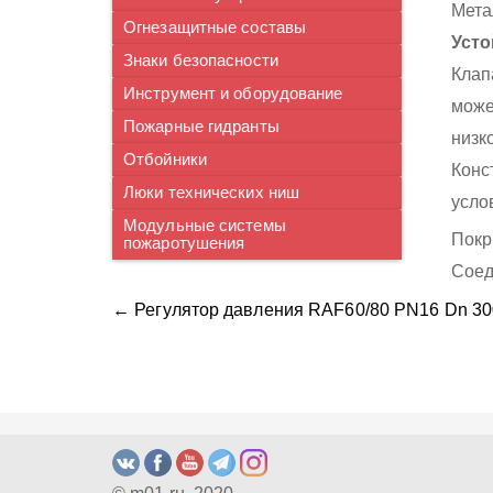
Мета
Огнезащитные составы
Усто
Знаки безопасности
Клап
Инструмент и оборудование
може
Пожарные гидранты
низк
Отбойники
Конс
Люки технических ниш
усло
Модульные системы
Покр
пожаротушения
Соед
← Регулятор давления RAF60/80 PN16 Dn 30