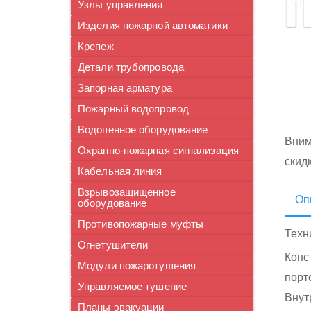
Узлы управления
Изделия пожарной автоматики
Крепеж
Детали трубопровода
Запорная арматура
Пожарный водопровод
Водопенное оборудование
Вним
Охранно-пожарная сигнализация
скид
Кабельная линия
Взрывозащищенное
Оп
оборудование
Противопожарные муфты
Техн
Огнетушители
Конс
Модули пожаротушения
порт
Управляемое тушение
Внут
Планы эвакуации