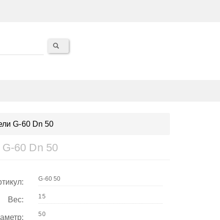
ли G-60 Dn 50
 G-60 Dn 50
тикул:
Вес:
аметр: