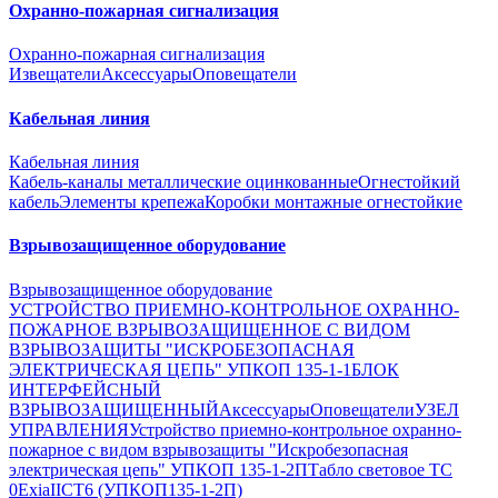
Охранно-пожарная сигнализация
Охранно-пожарная сигнализация
Извещатели
Аксессуары
Оповещатели
Кабельная линия
Кабельная линия
Кабель-каналы металлические оцинкованные
Огнестойкий
кабель
Элементы крепежа
Коробки монтажные огнестойкие
Взрывозащищенное оборудование
Взрывозащищенное оборудование
УСТРОЙСТВО ПРИЕМНО-КОНТРОЛЬНОЕ ОХРАННО-
ПОЖАРНОЕ ВЗРЫВОЗАЩИЩЕННОЕ С ВИДОМ
ВЗРЫВОЗАЩИТЫ "ИСКРОБЕЗОПАСНАЯ
ЭЛЕКТРИЧЕСКАЯ ЦЕПЬ" УПКОП 135-1-1
БЛОК
ИНТЕРФЕЙСНЫЙ
ВЗРЫВОЗАЩИЩЕННЫЙ
Аксессуары
Оповещатели
УЗЕЛ
УПРАВЛЕНИЯ
Устройство приемно-контрольное охранно-
пожарное с видом взрывозащиты "Искробезопасная
электрическая цепь" УПКОП 135-1-2П
Табло световое ТС
0ExiaIICT6 (УПКОП135-1-2П)