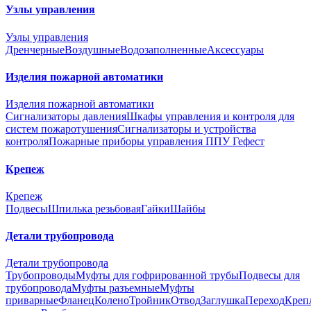
Узлы управления
Узлы управления
Дренчерные
Воздушные
Водозаполненные
Аксессуары
Изделия пожарной автоматики
Изделия пожарной автоматики
Сигнализаторы давления
Шкафы управления и контроля для
систем пожаротушения
Сигнализаторы и устройства
контроля
Пожарные приборы управления ППУ Гефест
Крепеж
Крепеж
Подвесы
Шпилька резьбовая
Гайки
Шайбы
Детали трубопровода
Детали трубопровода
Трубопроводы
Муфты для гофрированной трубы
Подвесы для
трубопровода
Муфты разъемные
Муфты
приварные
Фланец
Колено
Тройник
Отвод
Заглушка
Переход
Креп