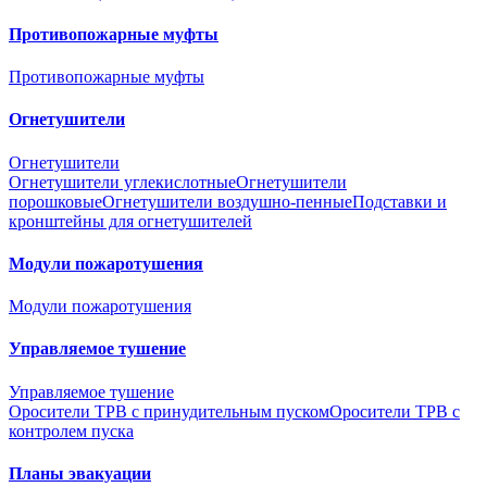
Противопожарные муфты
Противопожарные муфты
Огнетушители
Огнетушители
Огнетушители углекислотные
Огнетушители
порошковые
Огнетушители воздушно-пенные
Подставки и
кронштейны для огнетушителей
Модули пожаротушения
Модули пожаротушения
Управляемое тушение
Управляемое тушение
Оросители ТРВ с принудительным пуском
Оросители ТРВ с
контролем пуска
Планы эвакуации