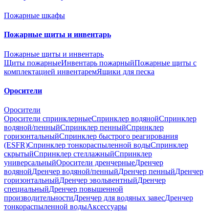
Пожарные шкафы
Пожарные щиты и инвентарь
Пожарные щиты и инвентарь
Щиты пожарные
Инвентарь пожарный
Пожарные щиты с
комплектацией инвентарем
Ящики для песка
Оросители
Оросители
Оросители спринклерные
Спринклер водяной
Спринклер
водяной/пенный
Спринклер пенный
Спринклер
горизонтальный
Спринклер быстрого реагирования
(ESFR)
Спринклер тонкораспыленной воды
Спринклер
скрытый
Спринклер стеллажный
Спринклер
универсальный
Оросители дренчерные
Дренчер
водяной
Дренчер водяной/пенный
Дренчер пенный
Дренчер
горизонтальный
Дренчер эвольвентный
Дренчер
специальный
Дренчер повышенной
производительности
Дренчер для водяных завес
Дренчер
тонкораспыленной воды
Аксессуары