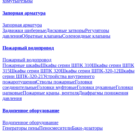
хомуты
Резьбы
Запорная арматура
Запорная арматура
Задвижки шиберные
Дисковые затворы
Регуляторы
давления
Обратные клапаны
Соленоидные клапаны
Пожарный водопровод
Пожарный водопровод
Пожарные шкафы
Шкафы серии ШПК 310
Шкафы серии ШПК
315
Шкафы серии ШПК 320
Шкафы серии ШПК-320-12
Шкафы
серии ШПК-320-21
Устройства внутреннего
пожаротушения
Стволы пожарные
Головки
соединительные
Головки муфтовые
Головки рукавные
Головки
цапковые
Пожарные краны, вентиля
Диафрагмы понижения
давления
Водопенное оборудование
Водопенное оборудование
Генераторы пены
Пеносмесители
Баки-дозаторы