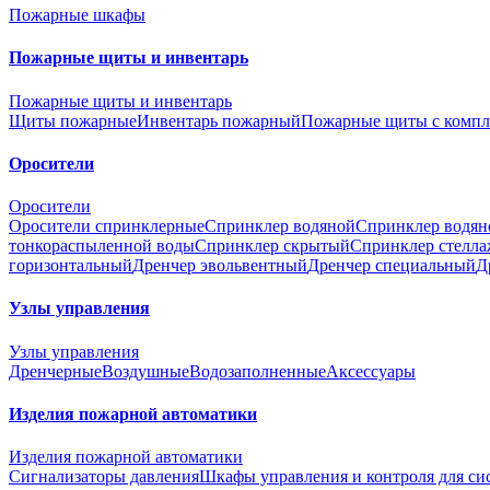
Пожарные шкафы
Пожарные щиты и инвентарь
Пожарные щиты и инвентарь
Щиты пожарные
Инвентарь пожарный
Пожарные щиты с компл
Оросители
Оросители
Оросители спринклерные
Спринклер водяной
Спринклер водян
тонкораспыленной воды
Спринклер скрытый
Спринклер стелл
горизонтальный
Дренчер эвольвентный
Дренчер специальный
Д
Узлы управления
Узлы управления
Дренчерные
Воздушные
Водозаполненные
Аксессуары
Изделия пожарной автоматики
Изделия пожарной автоматики
Сигнализаторы давления
Шкафы управления и контроля для с