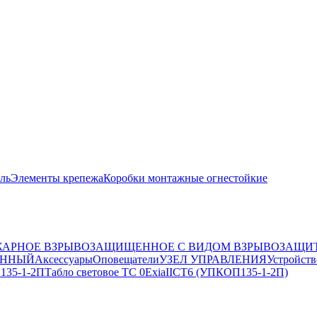
ль
Элементы крепежа
Коробки монтажные огнестойкие
АРНОЕ ВЗРЫВОЗАЩИЩЕННОЕ С ВИДОМ ВЗРЫВОЗАЩИТ
ЕННЫЙ
Аксессуары
Оповещатели
УЗЕЛ УПРАВЛЕНИЯ
Устройств
 135-1-2П
Табло световое ТС 0ExiaIICT6 (УПКОП135-1-2П)