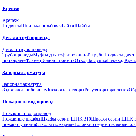
Крепеж
Крепеж
Подвесы
Шпилька резьбовая
Гайки
Шайбы
Детали трубопровода
Детали трубопровода
Трубопроводы
Муфты для гофрированной трубы
Подвесы для т
приварные
Фланец
Колено
Тройник
Отвод
Заглушка
Переход
Креп
Запорная арматура
Запорная арматура
Задвижки шиберные
Дисковые затворы
Регуляторы давления
Об
Пожарный водопровод
Пожарный водопровод
Пожарные шкафы
Шкафы серии ШПК 310
Шкафы серии ШПК 
пожаротушения
Стволы пожарные
Головки соединительные
Гол