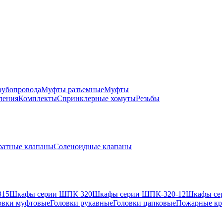
рубопровода
Муфты разъемные
Муфты
ления
Комплекты
Спринклерные хомуты
Резьбы
ратные клапаны
Соленоидные клапаны
315
Шкафы серии ШПК 320
Шкафы серии ШПК-320-12
Шкафы се
овки муфтовые
Головки рукавные
Головки цапковые
Пожарные кр