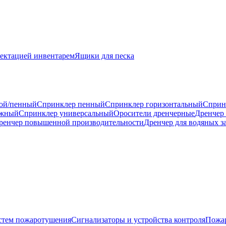
ектацией инвентарем
Ящики для песка
ой/пенный
Спринклер пенный
Спринклер горизонтальный
Сприн
ажный
Спринклер универсальный
Оросители дренчерные
Дренчер
ренчер повышенной производительности
Дренчер для водяных з
истем пожаротушения
Сигнализаторы и устройства контроля
Пожар