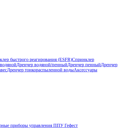
клер быстрого реагирования (ESFR)
Спринклер
 водяной
Дренчер водяной/пенный
Дренчер пенный
Дренчер
авес
Дренчер тонкораспыленной воды
Аксессуары
ные приборы управления ППУ Гефест