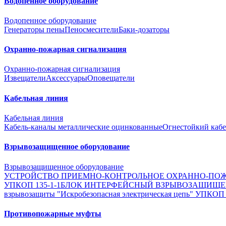
Водопенное оборудование
Водопенное оборудование
Генераторы пены
Пеносмесители
Баки-дозаторы
Охранно-пожарная сигнализация
Охранно-пожарная сигнализация
Извещатели
Аксессуары
Оповещатели
Кабельная линия
Кабельная линия
Кабель-каналы металлические оцинкованные
Огнестойкий кабе
Взрывозащищенное оборудование
Взрывозащищенное оборудование
УСТРОЙСТВО ПРИЕМНО-КОНТРОЛЬНОЕ ОХРАННО-ПОЖ
УПКОП 135-1-1
БЛОК ИНТЕРФЕЙСНЫЙ ВЗРЫВОЗАЩИЩ
взрывозащиты "Искробезопасная электрическая цепь" УПКОП
Противопожарные муфты