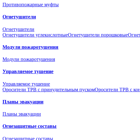
Противопожарные муфты
Огнетушители
Огнетушители
Огнетушители углекислотные
Огнетушители порошковые
Огне
Модули пожаротушения
Модули пожаротушения
Управляемое тушение
Управляемое тушение
Оросители ТРВ с принудительным пуском
Оросители ТРВ с ко
Планы эвакуации
Планы эвакуации
Огнезащитные составы
Огнезащитные составы