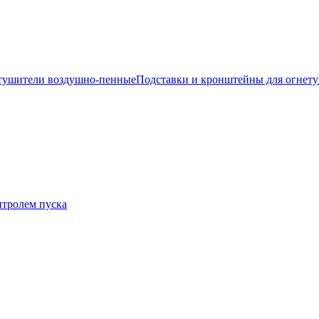
тушители воздушно-пенные
Подставки и кронштейны для огнет
нтролем пуска