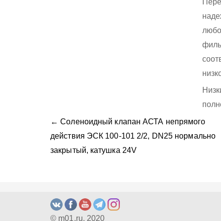
Пере
наде
любо
филь
соот
низк
Низк
полн
← Соленоидный клапан АСТА непрямого
действия ЭСК 100-101 2/2, DN25 нормально
закрытый, катушка 24V
© m01.ru, 2020