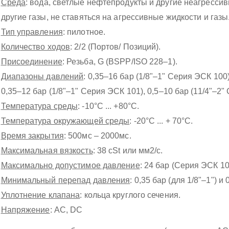
Среда
: вода, светлые нефтепродукты и другие неагрессив
другие газы, не ставяться на агрессивные жидкости и газы
Тип управления
: пилотное.
Количество ходов
: 2/2 (Портов/ Позиций).
Присоединение
: Резьба, G (BSPP/ISO 228–1).
Диапазоны давлений
: 0,35–16 бар (1/8"–1" Серия ЭСК 100)
0,35–12 бар (1/8"–1" Серия ЭСК 101), 0,5–10 бар (11/4"–2"
Температура среды
: -10°C ... +80°C.
Температура окружающей среды
: -20°C ... + 70°C.
Время закрытия
: 500мс – 2000мс.
Максимальная вязкость
: 38 cSt или мм2/с.
Максимально допустимое давление
: 24 бар (Серия ЭСК 10
Минимальный перепад давления
: 0,35 бар (для 1/8"–1") и 
Уплотнение клапана
: кольца круглого сечения.
Напряжение
: AC, DC