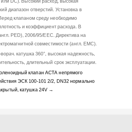
 или DC). Высокий расход, высокая
ий диапазон отверстий. Установка в
 Перед клапаном среду необходимо
 плотность и коэффициент расхода. В
англ. PED), 2006/95/ЕЕС. Директива на
ектромагнитной совместимости (англ. EMC).
ворач. катушка 360°, высокая надежность,
тельность, длительный срок эксплуатации.
оленоидный клапан АСТА непрямого
ействия ЭСК 100-101 2/2, DN32 нормально
акрытый, катушка 24V →