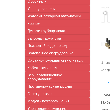
Оросители
Узлы управления
Изделия пожарной автоматики
Крепеж
Детали трубопровода
Запорная арматура
Пожарный водопровод
Водопенное оборудование
Охранно-пожарная сигнализация
Вним
Кабельная линия
скид
Взрывозащищенное
оборудование
Оп
Противопожарные муфты
Огнетушители
Соле
Модули пожаротушения
закр
Управляемое тушение
элек