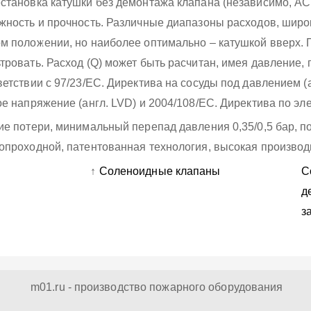
становка катушки без демонтажа клапана (независимо, AC
жность и прочность. Различные диапазоны расходов, широк
м положении, но наиболее оптимально – катушкой вверх.
тровать. Расход (Q) может быть расчитан, имея давление,
ветствии с 97/23/ЕС. Директива на сосуды под давлением (
ое напряжение (англ. LVD) и 2004/108/EC. Директива по эл
ие потери, минимальный перепад давления 0,35/0,5 бар, по
опроходной, патентованная технология, высокая производи
↑
Соленоидные клапаны
С
д
з
m01.ru - производство пожарного оборудования