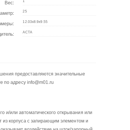
Вес:
аметр:
змеры:
итель:
ушения предоставляются значительные
те по адресу info@m01.ru
о и/или автоматического открывания или
т из корпуса с запирающим элементом и
 оказывает воздействие на шток/запорный