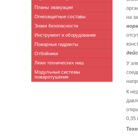
Планы эвакуации
орга
Огнезащитные составы
на з
Знаки безопасности
нор
Инструмент и оборудование
отсу
конс
Пожарные гидранты
дей
Отбойники
Люки технических ниш
У эл
Модульные системы
соед
пожаротушения
напр
К не
давл
откр
0,35
Техн