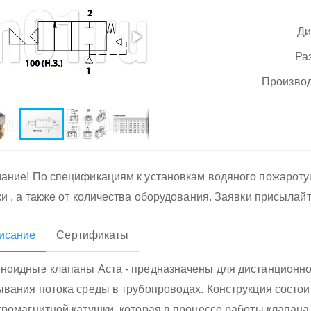
Ди
Ра
Производ
ание! По спецификациям к установкам водяного пожарот
ки , а также от количества оборудования. Заявки присылай
исание
Сертификаты
ноидные клапаны Аста - предназначены для дистанционног
ывания потока среды в трубопроводах. Конструкция состои
тромагнитной катушки, которая в процессе работы клапана