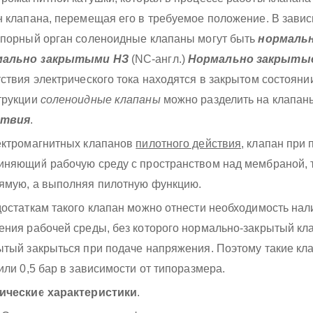
н клапана, перемещая его в требуемое положение. В зави
апорный орган соленоидные клапаны могут быть
нормаль
мально закрытыми НЗ
(NC-англ.)
Нормально закрыты
тствия электрического тока находятся в закрытом состояни
трукции
соленоидные клапаны
можно разделить на клапа
ствия
.
ектромагнитных клапанов
пилотного действия
, клапан при
иняющий рабочую среду с пространством над мембраной, 
ямую, а выполняя пилотную функцию.
достаткам такого клапан можно отнести необходимость на
ения рабочей среды, без которого нормально-закрытый кла
ытый закрыться при подаче напряжения. Поэтому такие кл
 или 0,5 бар в зависимости от типоразмера.
ические характеристики
.