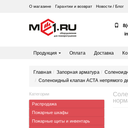
О магазине
Гарантии и возврат
Новости / Блог
8(
i
Продукция
Оплата
Доставка
Ко
Главная
Запорная арматура
Соленоид
Соленоидный клапан АСТА непрямого де
Соле
Категории
норм
Распродажа
Пожарные шкафы
Пожарные щиты и инвентарь