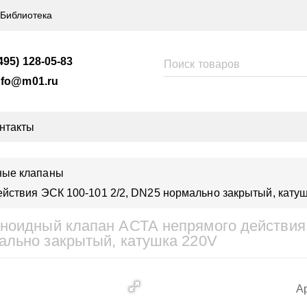
Библиотека
495) 128-05-83
nfo@m01.ru
нтакты
ные клапаны
йствия ЭСК 100-101 2/2, DN25 нормально закрытый, кату
ноидный клапан АСТА непрямого действия 
ально закрытый, катушка 220V
Ар