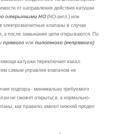
симости от направления действия катушки
но открытыми НО
(NO-англ.) или
е
электромагнитные клапаны в случае
и, а после замыкания цепи открываются. По
ны
прямого
или
пилотного (непрямого)
 помощи катушки переключает канал
тем самым управляя клапаном не
личия подпора - минимально требуемого
пан не сможет открыться, а нормально-
апаны, как правило, имеют нижний предел