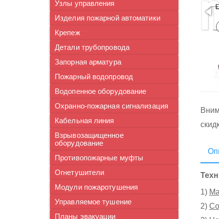
Узлы управления
Изделия пожарной автоматики
Крепеж
Детали трубопровода
Запорная арматура
Пожарный водопровод
Водопенное оборудование
Охранно-пожарная сигнализация
Вним
Кабельная линия
скид
Взрывозащищенное
оборудование
Оп
Противопожарные муфты
Огнетушители
Техн
Модули пожаротушения
1)
Ма
Управляемое тушение
2)
Со
Планы эвакуации