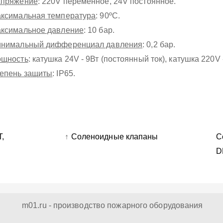
пряжение
: 220V переменное, 24V постоянное.
ксимальная температура
: 90ºС.
ксимальное давление
: 10 бар.
нимальный дифференциал давления
: 0,2 бар.
щность
: катушка 24V - 9Вт (постоянный ток), катушка 220V 
епень защиты
: IP65.
,
↑
Соленоидные клапаны
С
D
m01.ru - производство пожарного оборудования