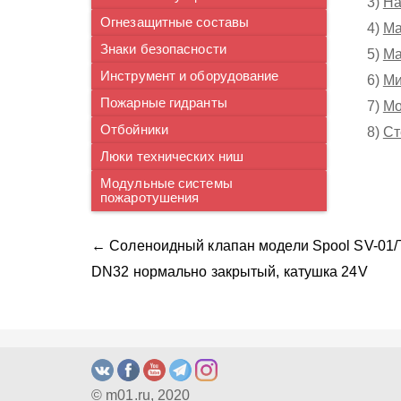
3)
На
Огнезащитные составы
4)
Ма
Знаки безопасности
5)
Ма
Инструмент и оборудование
6)
Ми
Пожарные гидранты
7)
Мо
Отбойники
8)
Ст
Люки технических ниш
Модульные системы
пожаротушения
← Соленоидный клапан модели Spool SV-01/T
DN32 нормально закрытый, катушка 24V
© m01.ru, 2020