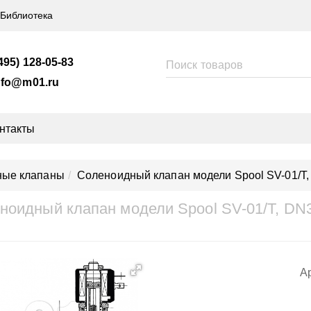
Библиотека
495) 128-05-83
nfo@m01.ru
нтакты
ные клапаны
Соленоидный клапан модели Spool SV-01/T,
ноидный клапан модели Spool SV-01/T, DN
Ар