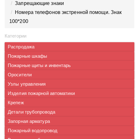
Запрещающие знаки
Номера телефонов экстренной помощи. Знак
100*200
Категории
Распродажа
Пожарные шкафы
Пожарные щиты и инвентарь
Оросители
Узлы управления
Изделия пожарной автоматики
Крепеж
Детали трубопровода
Запорная арматура
Пожарный водопровод